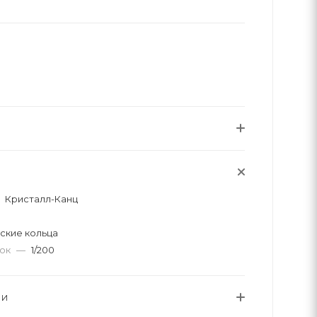
Кристалл-Канц
ские кольца
вок
—
1/200
ИИ