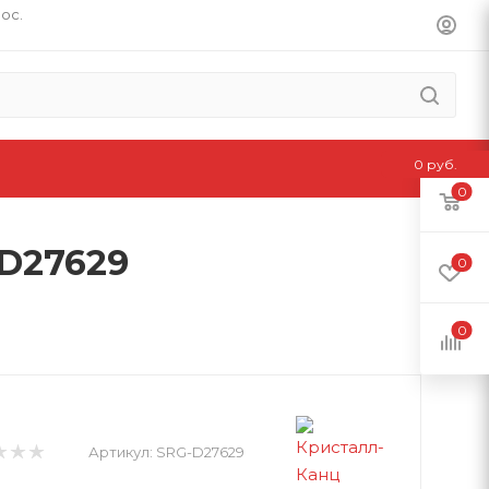
пос.
0 руб.
0
D27629
0
0
Артикул:
SRG-D27629