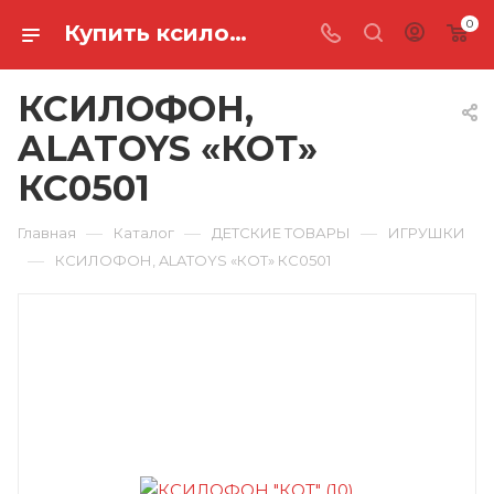
0
Купить ксилофон, alatoys «кот» КС0501 в Ростове-на-Дону
КСИЛОФОН,
ALATOYS «КОТ»
КС0501
—
—
—
Главная
Каталог
ДЕТСКИЕ ТОВАРЫ
ИГРУШКИ
—
КСИЛОФОН, ALATOYS «КОТ» КС0501