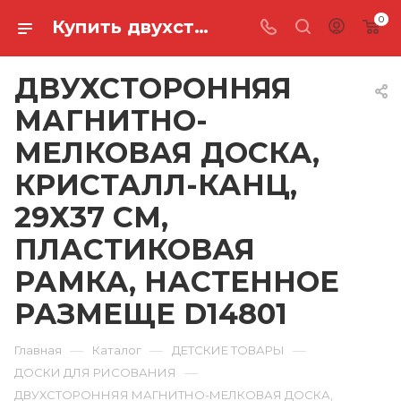
0
Купить двухсторонняя магнитно-мелковая доска, кристалл-канц, 29х37 см, пластиковая рамка, настенное размеще D14801 в Ростове-на-Дону
ДВУХСТОРОННЯЯ
МАГНИТНО-
МЕЛКОВАЯ ДОСКА,
КРИСТАЛЛ-КАНЦ,
29Х37 СМ,
ПЛАСТИКОВАЯ
РАМКА, НАСТЕННОЕ
РАЗМЕЩЕ D14801
—
—
—
Главная
Каталог
ДЕТСКИЕ ТОВАРЫ
—
ДОСКИ ДЛЯ РИСОВАНИЯ
ДВУХСТОРОННЯЯ МАГНИТНО-МЕЛКОВАЯ ДОСКА,