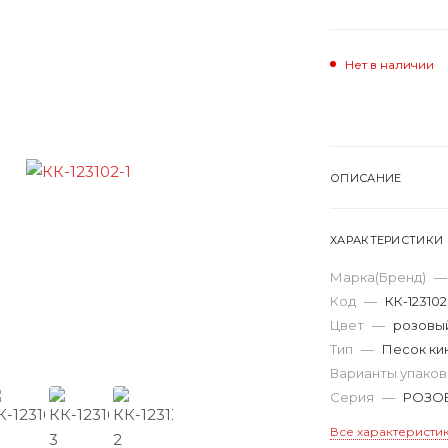
Нет в наличии
ОПИСАНИЕ
ХАРАКТЕРИСТИКИ
Марка(Бренд)
—
Код
—
КК-123102
Цвет
—
розовы
Тип
—
Песок ки
Варианты упако
Серия
—
РОЗО
Все характеристи