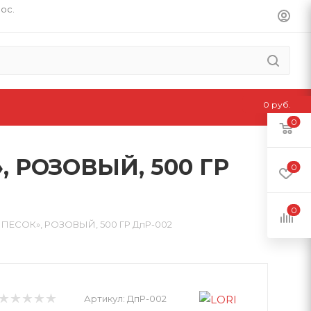
пос.
0 руб.
0
 РОЗОВЫЙ, 500 ГР
0
0
ЕСОК», РОЗОВЫЙ, 500 ГР ДпР-002
Артикул:
ДпР-002