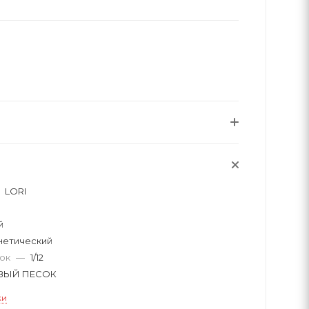
LORI
й
нетический
вок
—
1/12
ВЫЙ ПЕСОК
ки