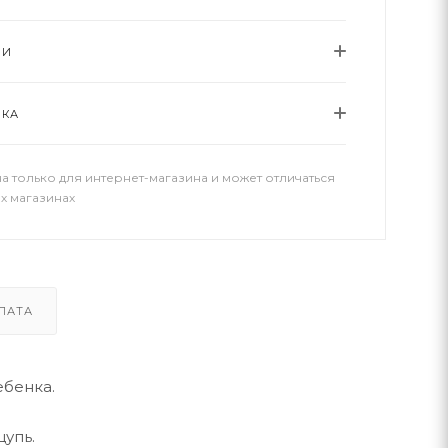
ИИ
ВКА
а только для интернет-магазина и может отличаться
х магазинах
ЛАТА
ебенка.
упь.