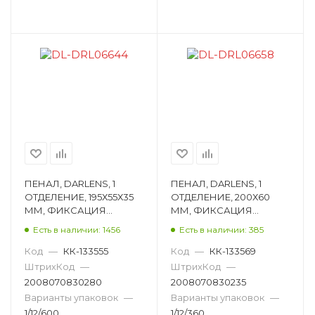
ПЕНАЛ, DARLENS, 1
ПЕНАЛ, DARLENS, 1
ОТДЕЛЕНИЕ, 195Х55Х35
ОТДЕЛЕНИЕ, 200Х60
ММ, ФИКСАЦИЯ
ММ, ФИКСАЦИЯ
МОЛНИЯ,
МОЛНИЯ,
Есть в наличии: 1456
Есть в наличии: 385
ПРЯМОУГОЛЬНЫЙ,
ЦИЛИНДРИЧЕСКИЙ,
АССОРТИ DL-DRL06644
АССОРТИ DL-DRL06658
Код
—
КК-133555
Код
—
КК-133569
ШтрихКод
—
ШтрихКод
—
2008070830280
2008070830235
Варианты упаковок
—
Варианты упаковок
—
1/12/600
1/12/360