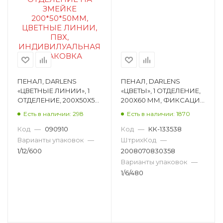
ПЕНАЛ, DARLENS
ПЕНАЛ, DARLENS
«ЦВЕТНЫЕ ЛИНИИ», 1
«ЦВЕТЫ», 1 ОТДЕЛЕНИЕ,
ОТДЕЛЕНИЕ, 200Х50Х50
200Х60 ММ, ФИКСАЦИЯ
ММ, ФИКСАЦИЯ
МОЛНИЯ,
Есть в наличии: 298
Есть в наличии: 1870
МОЛНИЯ,
ЦИЛИНДРИЧЕСКИЙ,
ПРЯМОУГОЛЬНЫЙ DL-
АССОРТИ DL-DRL06632
Код
—
090910
Код
—
КК-133538
DRL00761
Варианты упаковок
—
ШтрихКод
—
1/12/600
2008070830358
Варианты упаковок
—
1/6/480