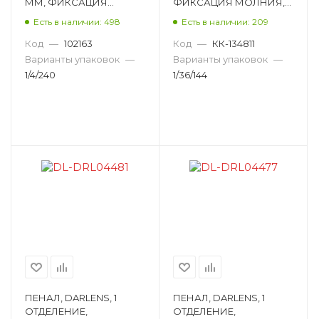
ММ, ФИКСАЦИЯ
ФИКСАЦИЯ МОЛНИЯ,
МОЛНИЯ,
ОВАЛЬНЫЙ, АССОРТИ
Есть в наличии: 498
Есть в наличии: 209
ПРЯМОУГОЛЬНЫЙ, НА
DL-DRL04453
ВОДНОЙ ОСНОВЕ DL-
Код
—
102163
Код
—
КК-134811
DRL00808
Варианты упаковок
—
Варианты упаковок
—
1/4/240
1/36/144
ПЕНАЛ, DARLENS, 1
ПЕНАЛ, DARLENS, 1
ОТДЕЛЕНИЕ,
ОТДЕЛЕНИЕ,