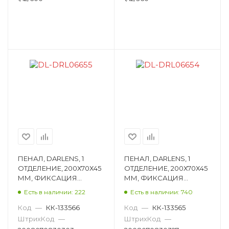
ПЕНАЛ, DARLENS, 1
ПЕНАЛ, DARLENS, 1
ОТДЕЛЕНИЕ, 200Х70Х45
ОТДЕЛЕНИЕ, 200Х70Х45
ММ, ФИКСАЦИЯ
ММ, ФИКСАЦИЯ
МОЛНИЯ,
МОЛНИЯ,
Есть в наличии: 222
Есть в наличии: 740
ПРЯМОУГОЛЬНЫЙ,
ПРЯМОУГОЛЬНЫЙ,
АССОРТИ DL-DRL06655
АССОРТИ DL-DRL06654
Код
—
КК-133566
Код
—
КК-133565
ШтрихКод
—
ШтрихКод
—