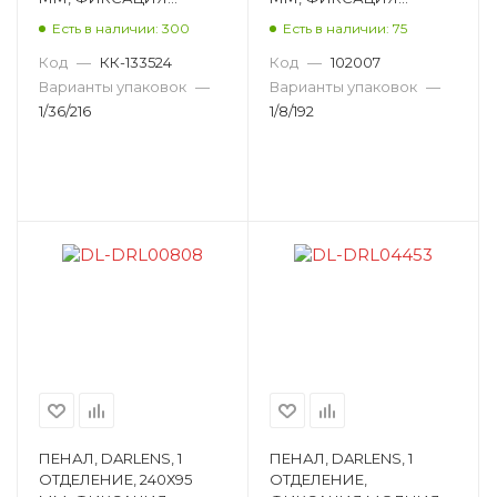
МОЛНИЯ,
МОЛНИЯ,
Есть в наличии: 300
Есть в наличии: 75
ПРЯМОУГОЛЬНЫЙ,
ТРЕУГОЛЬНЫЙ,
АССОРТИ DL-DRL06610
АССОРТИ DL-DRL00967
Код
—
КК-133524
Код
—
102007
Варианты упаковок
—
Варианты упаковок
—
1/36/216
1/8/192
ПЕНАЛ, DARLENS, 1
ПЕНАЛ, DARLENS, 1
ОТДЕЛЕНИЕ, 240Х95
ОТДЕЛЕНИЕ,