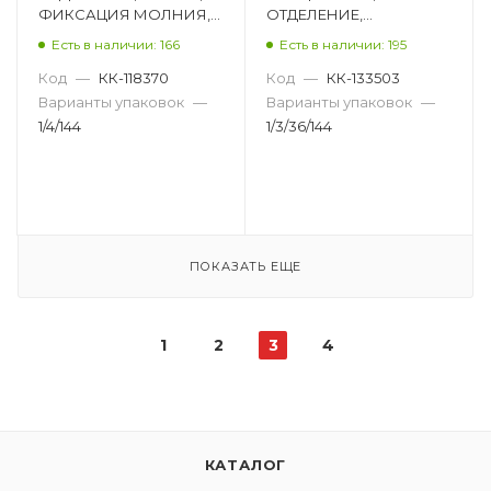
ФИКСАЦИЯ МОЛНИЯ,
ОТДЕЛЕНИЕ,
ПРЯМОУГОЛЬНЫЙ, С
ФИКСАЦИЯ МОЛНИЯ,
Есть в наличии: 166
Есть в наличии: 195
КАРМАНОМ, АССОРТИ
ПРЯМОУГОЛЬНЫЙ,
DL-DRL02851
АССОРТИ D38564
Код
—
КК-118370
Код
—
КК-133503
Варианты упаковок
—
Варианты упаковок
—
1/4/144
1/3/36/144
ПОКАЗАТЬ ЕЩЕ
1
2
3
4
КАТАЛОГ