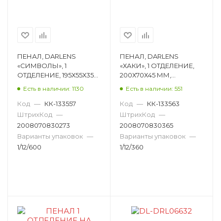
ПЕНАЛ, DARLENS
ПЕНАЛ, DARLENS
«СИМВОЛЫ», 1
«ХАКИ», 1 ОТДЕЛЕНИЕ,
ОТДЕЛЕНИЕ, 195Х55Х35
200Х70Х45 ММ,
ММ, ФИКСАЦИЯ
ФИКСАЦИЯ МОЛНИЯ,
Есть в наличии: 1130
Есть в наличии: 551
МОЛНИЯ,
ПРЯМОУГОЛЬНЫЙ,
ПРЯМОУГОЛЬНЫЙ,
АССОРТИ DL-DRL06652
Код
—
КК-133557
Код
—
КК-133563
АССОРТИ DL-DRL06646
ШтрихКод
—
ШтрихКод
—
2008070830273
2008070830365
Варианты упаковок
—
Варианты упаковок
—
1/12/600
1/12/360