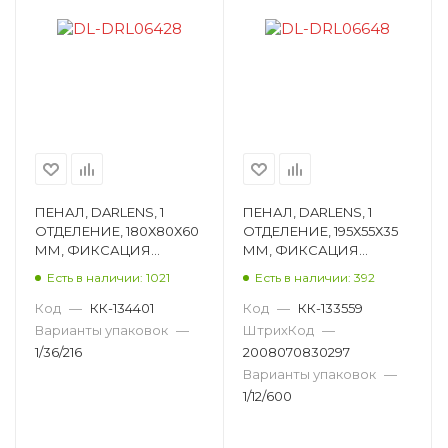
ПЕНАЛ, DARLENS, 1
ПЕНАЛ, DARLENS, 1
ОТДЕЛЕНИЕ, 180Х80Х60
ОТДЕЛЕНИЕ, 195Х55Х35
ММ, ФИКСАЦИЯ
ММ, ФИКСАЦИЯ
МОЛНИЯ,
МОЛНИЯ,
Есть в наличии: 1021
Есть в наличии: 392
ПРЯМОУГОЛЬНЫЙ,
ПРЯМОУГОЛЬНЫЙ,
АССОРТИ DL-DRL06428
АССОРТИ DL-DRL06648
Код
—
КК-134401
Код
—
КК-133559
Варианты упаковок
—
ШтрихКод
—
1/36/216
2008070830297
Варианты упаковок
—
1/12/600