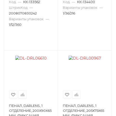
АССОРТИ DL-DRL06651
АССОРТИ DL-DRL06427
Код
—
КК-133562
Код
—
КК-134400
ШтрихКод
—
Варианты упаковок
—
2008070830242
1/36/216
Варианты упаковок
—
1/12/360
ПЕНАЛ, DARLENS, 1
ПЕНАЛ, DARLENS, 1
ОТДЕЛЕНИЕ, 200Х90Х65
ОТДЕЛЕНИЕ, 205Х75Х65
ММ, ФИКСАЦИЯ
ММ, ФИКСАЦИЯ