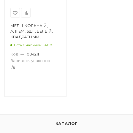
МЕЛ ШКОЛЬНЫЙ,
АЛГЕМ, 6ШТ, БЕЛЫЙ,
КВАДРАТНЫЙ,
ДИАМЕТР 16ММ,
Есть в наличии: 1400
КАРТОННАЯ КОРОБКА
НМБ-6
Код
—
004211
Варианты упаковок
—
1/81
КАТАЛОГ