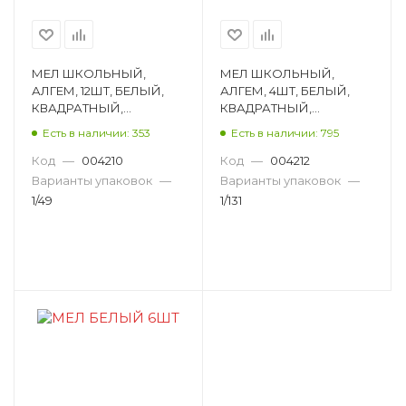
МЕЛ ШКОЛЬНЫЙ,
МЕЛ ШКОЛЬНЫЙ,
АЛГЕМ, 12ШТ, БЕЛЫЙ,
АЛГЕМ, 4ШТ, БЕЛЫЙ,
КВАДРАТНЫЙ,
КВАДРАТНЫЙ,
ДИАМЕТР 12ММ,
ДИАМЕТР 12ММ,
Есть в наличии: 353
Есть в наличии: 795
КАРТОННАЯ КОРОБКА
КАРТОННАЯ КОРОБКА
НМБ-12
НМБ-4
Код
—
004210
Код
—
004212
Варианты упаковок
—
Варианты упаковок
—
1/49
1/131