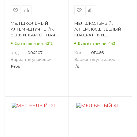
МЕЛ ШКОЛЬНЫЙ,
МЕЛ ШКОЛЬНЫЙ,
АЛГЕМ «ШТУЧНЫЙ»,
АЛГЕМ, 100ШТ, БЕЛЫЙ,
БЕЛЫЙ, КАРТОННАЯ
КВАДРАТНЫЙ,
КОРОБКА МШБ-468
ДИАМЕТР 12ММ,
Есть в наличии: 4212
Есть в наличии: 443
КАРТОННАЯ КОРОБКА
МШБ-100
Код
—
004207
Код
—
011466
Варианты упаковок
—
Варианты упаковок
—
1/468
1/8