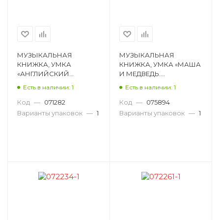
МУЗЫКАЛЬНАЯ
МУЗЫКАЛЬНАЯ
КНИЖКА, УМКА
КНИЖКА, УМКА «МАША
«АНГЛИЙСКИЙ
И МЕДВЕДЬ.
АЛФАВИТ, ТАЧКИ» 390-
МУЗЫКАЛЬНЫЕ
Есть в наличии: 1
Есть в наличии: 1
160-4
ИСТОРИИ», 8 СТ 594-
00222-2
Код
—
071282
Код
—
075894
Варианты упаковок
—
1
Варианты упаковок
—
1