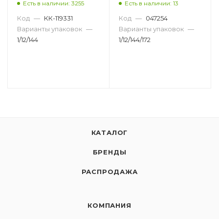
Есть в наличии: 3255
Есть в наличии: 13
УЗЕЛ ИГОЛЬЧАТЫЙ,
ПУЛЕВИДНЫЙ H00342
АССОРТИ M45684
Код
—
КК-119331
Код
—
047254
Варианты упаковок
—
Варианты упаковок
—
1/12/144
1/12/144/172
КАТАЛОГ
БРЕНДЫ
РАСПРОДАЖА
КОМПАНИЯ