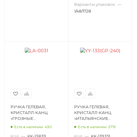
Варианты упаковок
—
1/48/1728
РУЧКА ГЕЛЕВАЯ,
РУЧКА ГЕЛЕВАЯ,
КРИСТАЛЛ-КАНЦ
КРИСТАЛЛ-КАНЦ
«ГРОЗНЫЕ
«ИТАЛЬЯНСКИЕ
УЛЫБАШКИ», СИНИЙ,
МЕМЫ», СИНИЙ, 0,5ММ,
Есть в наличии: 430
Есть в наличии: 2719
0,5ММ, ПИШУЩИЙ
ПИШУЩИЙ УЗЕЛ
УЗЕЛ ИГОЛЬЧАТЫЙ,
ПУЛЕВИДНЫЙ, С
Код
—
КК-138311
Код
—
КК-139351