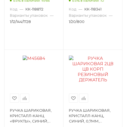
Есть в наличии: 4966
Есть в наличии: 10
УЗЕЛ ИГОЛЬЧАТЫЙ,
ПУЛЕВИДНЫЙ M44370
АССОРТИ M45693
Код
—
КК-118872
Код
—
КК-118341
Варианты упаковок
—
Варианты упаковок
—
1/12/144/1728
1/20/800
РУЧКА ШАРИКОВАЯ,
РУЧКА ШАРИКОВАЯ,
КРИСТАЛЛ-КАНЦ
КРИСТАЛЛ-КАНЦ,
«ФРУКТЫ», СИНИЙ,
СИНИЙ, 0,7ММ,
0,38ММ, ПИШУЩИЙ
ПИШУЩИЙ УЗЕЛ