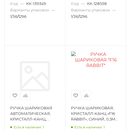
ПИШУЩИЙ УЗЕЛ
ЦВЕТОВ, 1,0ММ, ПИШУЩ
Код
—
КК-139349
Код
—
КК-128538
ПУЛЕВИДНЫЙ, YC-5508
M12130
Варианты упаковок
—
Варианты упаковок
—
1/36/1296
1/36/1296
РУЧКА ШАРИКОВАЯ
РУЧКА ШАРИКОВАЯ,
АВТОМАТИЧЕСКАЯ,
КРИСТАЛЛ-КАНЦ «F16
КРИСТАЛЛ-КАНЦ,
RABBIT», СИНИЙ, 0,5ММ,
СИНИЙ, 0,5ММ,
ПИШУЩИЙ УЗЕЛ
Есть в наличии: 1
Есть в наличии: 1
МАСЛЯНЫЕ ЧЕРНИЛА,
ПУЛЕВИДНЫЙ,