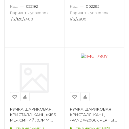
МАСЛЯНЫЕ ЧЕРНИЛА,
ПУЛЕВИДНЫЙ E20-4209
ПИШУЩИЙ УЗЕЛ
Код
—
022192
Код
—
002295
ПУЛЕВИ E20-2633
Варианты упаковок
—
Варианты упаковок
—
1/12/120/2400
1/12/2880
РУЧКА ШАРИКОВАЯ,
РУЧКА ШАРИКОВАЯ,
КРИСТАЛЛ-КАНЦ «KISS
КРИСТАЛЛ-КАНЦ
ME», СИНИЙ, 0,7ММ,
«PANDA-2006», ЧЕРНЫЙ,
ПИШУЩИЙ УЗЕЛ
0,7ММ, ПИШУЩИЙ
Есть в наличии: 3
Есть в наличии: 6929