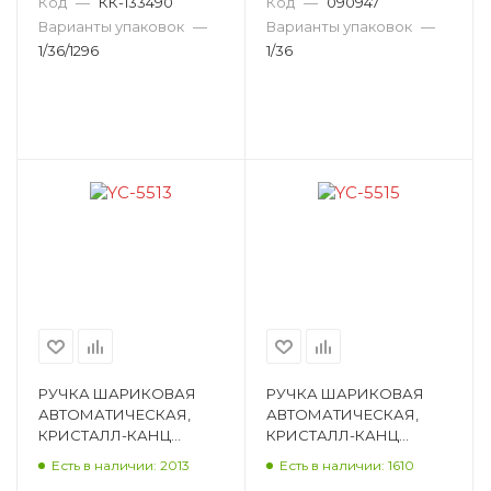
ЦВЕТОВ, 1,0ММ,
0,7ММ, ПИШУЩИЙ УЗ
Код
—
КК-133490
Код
—
090947
ПИШУЩИ D38524
K14282
Варианты упаковок
—
Варианты упаковок
—
1/36/1296
1/36
РУЧКА ШАРИКОВАЯ
РУЧКА ШАРИКОВАЯ
АВТОМАТИЧЕСКАЯ,
АВТОМАТИЧЕСКАЯ,
КРИСТАЛЛ-КАНЦ
КРИСТАЛЛ-КАНЦ
«ИТАЛЬЯНСКИЕ
«ИТАЛЬЯНСКИЕ
Есть в наличии: 2013
Есть в наличии: 1610
МЕМЫ», СИНИЙ, 0,5ММ,
МЕМЫ», СИНИЙ, 0,7ММ,