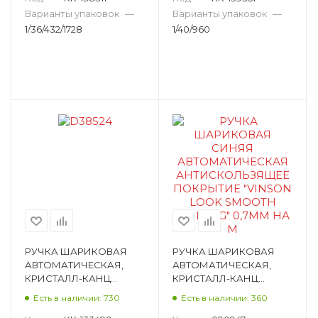
ГИБКАЯ ВЕРХН
БРЕЛКОМ, А YY-133(GP-
Варианты упаковок
—
Варианты упаковок
—
D31969(LA-0031)
240(290))
1/36/432/1728
1/40/960
РУЧКА ШАРИКОВАЯ
РУЧКА ШАРИКОВАЯ
АВТОМАТИЧЕСКАЯ,
АВТОМАТИЧЕСКАЯ,
КРИСТАЛЛ-КАНЦ
КРИСТАЛЛ-КАНЦ
«HELLO BEAR», 10
«VINSON LOOK SMOOTH
Есть в наличии: 730
Есть в наличии: 360
ЦВЕТОВ, АССОРТИ
WRITING», СИНИЙ,