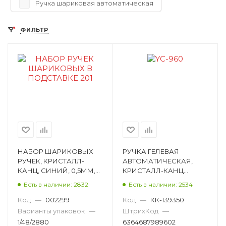
Ручка шариковая автоматическая
ФИЛЬТР
НАБОР ШАРИКОВЫХ
РУЧКА ГЕЛЕВАЯ
РУЧЕК, КРИСТАЛЛ-
АВТОМАТИЧЕСКАЯ,
КАНЦ, СИНИЙ, 0,5ММ,
КРИСТАЛЛ-КАНЦ
ПИШУЩИЙ УЗЕЛ
«ИТАЛЬЯНСКИЕ
Есть в наличии: 2832
Есть в наличии: 2534
ПУЛЕВИДНЫЙ E20-4213
МЕМЫ», СИНИЙ, 0,5ММ,
ПИШУЩИЙ УЗЕЛ
Код
—
002299
Код
—
КК-139350
ПУЛЕВИДНЫ YC-960
Варианты упаковок
—
ШтрихКод
—
1/48/2880
6364687989602