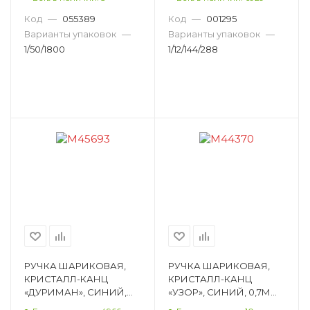
ПУЛЕВИДНЫЙ D14868
УЗЕЛ ПУЛЕВИДНЫЙ
E20-3949
Код
—
055389
Код
—
001295
Варианты упаковок
—
Варианты упаковок
—
1/50/1800
1/12/144/288
РУЧКА ШАРИКОВАЯ,
РУЧКА ШАРИКОВАЯ,
КРИСТАЛЛ-КАНЦ
КРИСТАЛЛ-КАНЦ
«ДУРИМАН», СИНИЙ,
«УЗОР», СИНИЙ, 0,7ММ,
0,35ММ, ПИШУЩИЙ
ПИШУЩИЙ УЗЕЛ