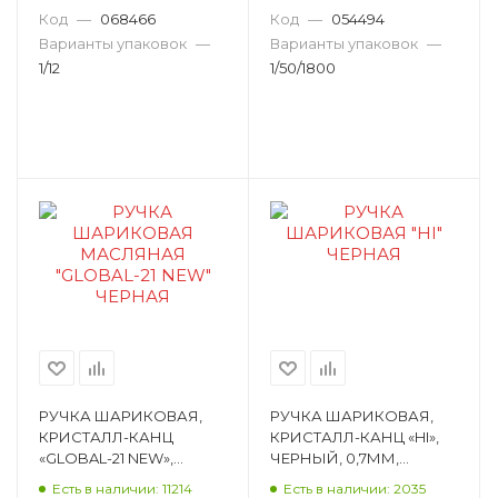
ПИШУЩИЙ УЗЕЛ
ДЕКОРАТИВНЫЙ ЭЛЕ
Код
—
068466
Код
—
054494
ПУЛЕВИДН WZ-2077В
H05251
Варианты упаковок
—
Варианты упаковок
—
1/12
1/50/1800
РУЧКА ШАРИКОВАЯ,
РУЧКА ШАРИКОВАЯ,
КРИСТАЛЛ-КАНЦ
КРИСТАЛЛ-КАНЦ «HI»,
«GLOBAL-21 NEW»,
ЧЕРНЫЙ, 0,7ММ,
ЧЕРНЫЙ, 0,7ММ,
ПИШУЩИЙ УЗЕЛ
Есть в наличии: 11214
Есть в наличии: 2035