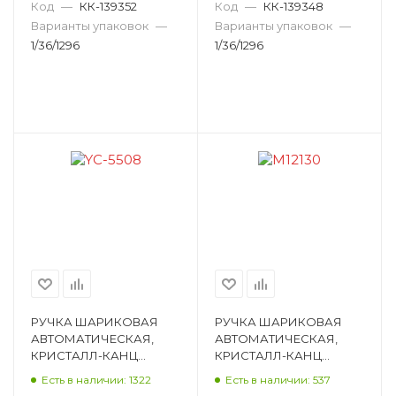
ПИШУЩИЙ УЗЕЛ
ПИШУЩИЙ УЗЕЛ
Код
—
КК-139352
Код
—
КК-139348
ПУЛЕВИД YC-5513
ПУЛЕВИД YC-5515
Варианты упаковок
—
Варианты упаковок
—
1/36/1296
1/36/1296
РУЧКА ШАРИКОВАЯ
РУЧКА ШАРИКОВАЯ
АВТОМАТИЧЕСКАЯ,
АВТОМАТИЧЕСКАЯ,
КРИСТАЛЛ-КАНЦ
КРИСТАЛЛ-КАНЦ
«СИНИЙ ЧУДИК»,
«ЯРКИЕ КРАСКИ», 8
Есть в наличии: 1322
Есть в наличии: 537
СИНИЙ, 0,7ММ,
ЦВЕТОВ, АССОРТИ